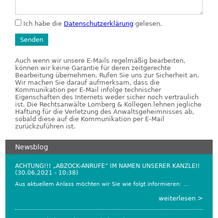
Ich habe die
Datenschutzerklärung
gelesen.
Auch wenn wir unsere E-Mails regelmäßig bearbeiten,
können wir keine Garantie für deren zeitgerechte
Bearbeitung übernehmen. Rufen Sie uns zur Sicherheit an.
Wir machen Sie darauf aufmerksam, dass die
Kommunikation per E-Mail infolge technischer
Eigenschaften des Internets weder sicher noch vertraulich
ist. Die Rechtsanwälte Lomberg & Kollegen lehnen jegliche
Haftung für die Verletzung des Anwaltsgeheimnisses ab,
sobald diese auf die Kommunikation per E-Mail
zurückzuführen ist.
Newsblog
ACHTUNG!!! „ABZOCK-ANRUFE“ IM NAMEN UNSERER KANZLEI!
(30.06.2021 - 10:38)
Aus aktuellem Anlass möchten wir Sie wie folgt informieren:
…
weiterlesen >